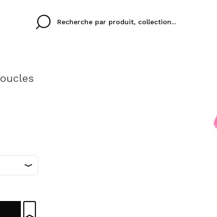
boucles
Cristina
Antonia
Ines
je n'ai pas de compte
ez que
Buena experiencia
Muy bien
Spedizi
RE
JE VEU
eriencia
imballa
ajería.
elegan
FRANCES
ESP
colori sc
En créant un compte s
rapidement, vérifier l
précédentes.