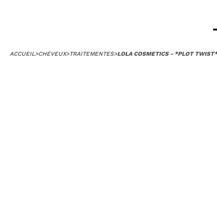
ACCUEIL
>
CHEVEUX
>
TRAITEMENTES
>
LOLA COSMETICS - *PLOT TWIST*