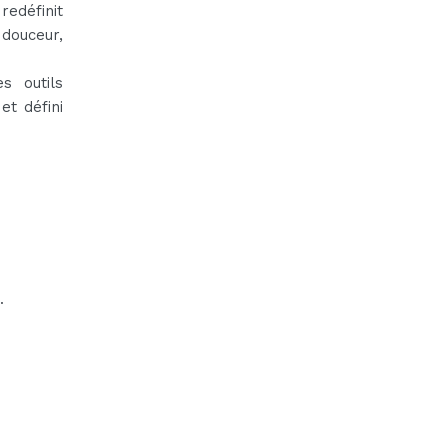
edéfinit
 douceur,
s outils
et défini
.