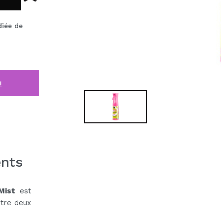
diée de
i
ents
Mist
est
ntre deux