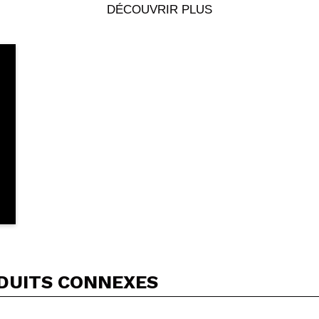
Votre vidéo pourrait être la première. Imaginez...
DÉCOUVRIR PLUS
5/
cet achat?
Oui
Non
OYER
DUITS CONNEXES