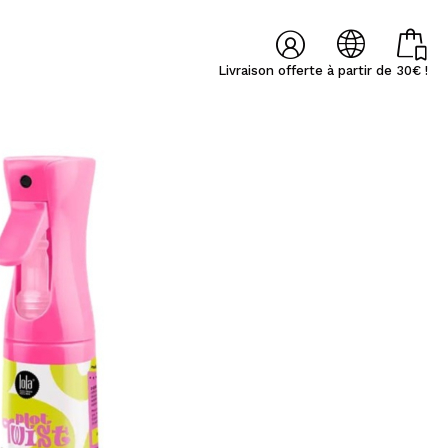
Livraison offerte à partir de 30€ !
╳
╳
Lúcia Fátima
Raquel
 ici
one veloce e ottimo
Bueno - Respuesta -
Ya es la segunda vez q
X M'INSCRIRE
ggio. La palette è
Muchas gracias por tu
tengo una mala experi
te come pensavo,
valoración y confianza!
por parte de la mensaje
AÑOL
ENGLISH
ALEMAN
ITALIANO
PORTUGUESE
riventi e r...
En este caso el p...
ur Maquibeauty.fr vous pourrez effectuer vos achats
'état de vos commandes et consulter vos opérations