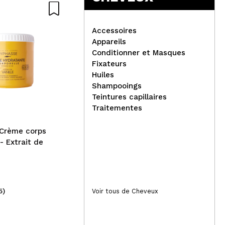
Accessoires
Appareils
Conditionner et Masques
Fixateurs
P20 - Crème solaire pour
Byp
Huiles
enfants SPF50+ 200ml
hyd
Shampooings
d'
Teintures capillaires
Traitementes
 Crème corps
- Extrait de
5)
(8)
Voir tous de Cheveux
22,99€
3,