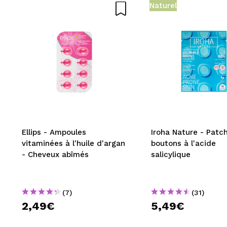
Naturel
Ellips - Ampoules
Iroha Nature - Patc
vitaminées à l'huile d'argan
boutons à l'acide
- Cheveux abîmés
salicylique
(7)
(31)
2,49€
5,49€