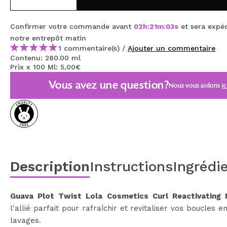
MAQUIFARMA
Confirmer votre commande avant
02
h
:
21
m
:
03
s
et sera expé
KOREA ZONE
notre entrepôt
matin
1 commentaire(s) /
Ajouter un commentaire
TRAVEL SIZE
Contenu: 280.00 ml
Prix x 100 Ml: 5,00€
NATURE
Vous avez une question?
Nous vous aidons
ic
OFFRES
OUTLET
ILS SONT REVENUS!
BIENTÔT DISPONIBLE
Description
Instructions
Ingrédi
BLOG
Guava Plot Twist Lola Cosmetics Curl Reactivating 
l'allié parfait pour rafraîchir et revitaliser vos boucles e
lavages.