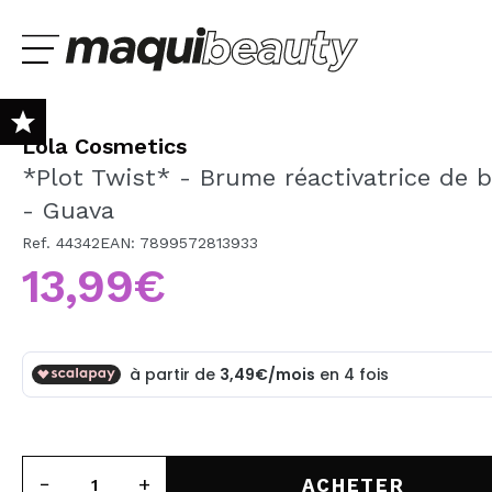
Lola Cosmetics
NOUVEAU
*Plot Twist* - Brume réactivatrice de 
PROMOS
- Guava
es
Lúcia Fátima
Raquel
Ref. 44342
EAN: 7899572813933
MARQUES
13,99€
J'suis déjà #maquilover, j'ai un compte
izione veloce e ottimo
Bueno - Respuesta -
Ya es la segunda v
CHOISISSEZ VOT
ACCUEILLIR!
TEST DE PEAU GRATUIT
llaggio. La palette è
Muchas gracias por tu
tengo una mala exp
gante come pensavo,
valoración y confianza!
por parte de la mens
i scriventi e r...
En este caso el p...
LANGUE
MAQUILLAGE
CHEVEUX
Mot de passe oublié?
SOINS PERSONNELS
ACHETER