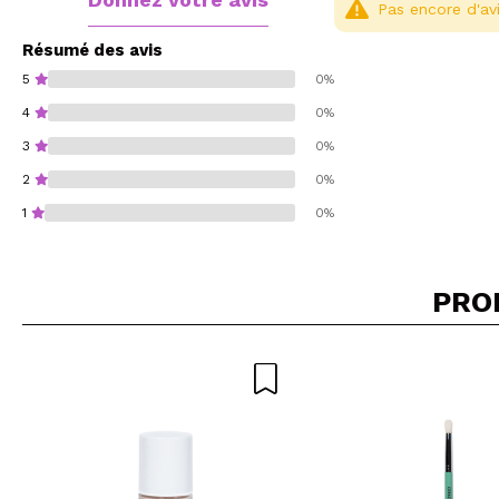
Pas encore d'avi
Résumé des avis
5
0%
4
0%
3
0%
2
0%
1
0%
PRO
Recommandez-vous 
ENV