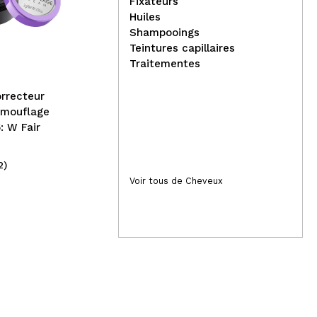
Ziaja - Gel d'hygiène intime
Fixateurs
pour homme
Huiles
Rev
Shampooings
Me 
Teintures capillaires
de 
Traitementes
orrecteur
amouflage
: W Fair
2)
(3)
2,99€
2,
Voir tous de Cheveux