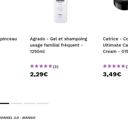
pinceau
Agrado - Gel et shampoing
Catrice - C
usage familial fréquent -
Ultimate C
1250ml
Cream - 015
(3)
(
2,29€
3,49€
IONNEL 3.0 - MANGO