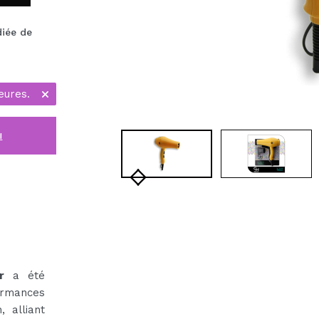
diée de
eures.
i
r
a été
ormances
 alliant