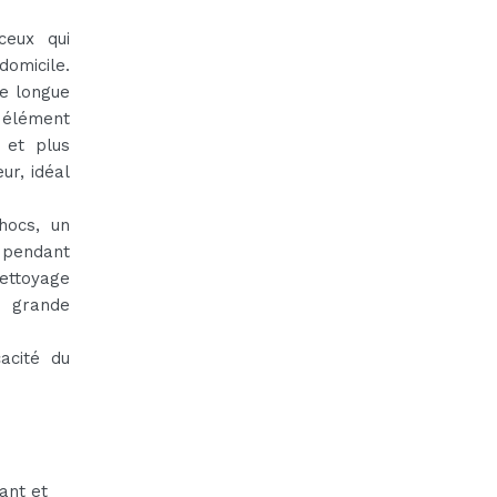
ceux qui
domicile.
ne longue
 élément
 et plus
r, idéal
hocs, un
s pendant
ettoyage
s grande
acité du
ant et