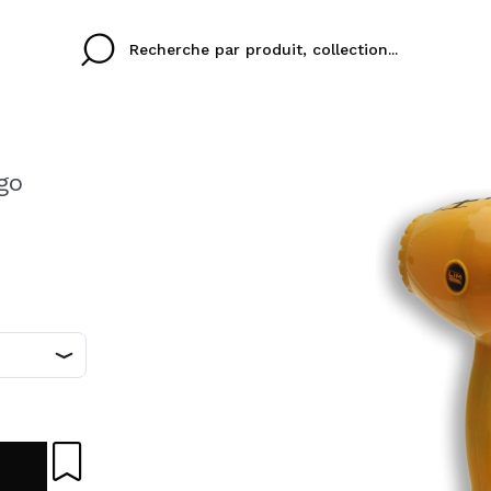
go
Cristina
Antonia
Ines
je n'ai pas de compte
ez que
Buena experiencia
Muy bien
Spedizi
OTRE LANGUE
JE VEU
eriencia
imballa
FRANCES
ajería.
elegan
colori sc
En créant un compte s
rapidement, vérifier l
précédentes.