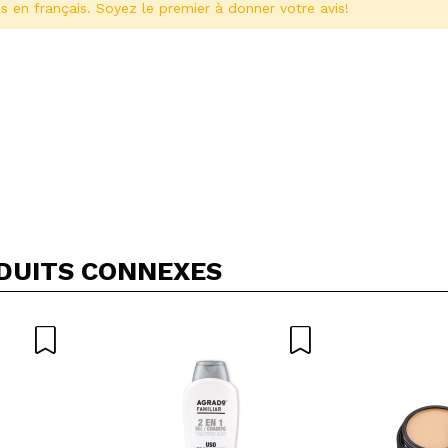
s en français. Soyez le premier à donner votre avis!
Partager une vidéo ou une photo
Votre vidéo pourrait être la première. Imaginez...
DUITS CONNEXES
5/
cet achat?
Oui
Non
OYER