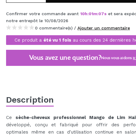
MAQUIFARMA
Confirmer votre commande avant
10
h
:
01
m
:
07
s
et sera expé
KOREA ZONE
notre entrepôt
le 10/08/2026
0 commentaire(s) /
Ajouter un commentaire
TRAVEL SIZE
Ce produit a
été vu 1 fois
au cours des 24 dernières h
NATURE
Vous avez une question?
Nous vous aidons
ic
OFFRES
OUTLET
ILS SONT REVENUS!
BIENTÔT DISPONIBLE
Description
BLOG
Ce
sèche-cheveux professionnel Mango de Lim Hai
développé, conçu et fabriqué pour offrir des perf
optimales même en cas d'utilisation continue en salon,