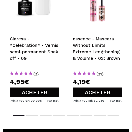
Recommandez-vous cet achat?
Oui
Non
5/5
ENVOYER
Claresa -
essence - Mascara
*Celebration* - Vernis
Without Limits
semi-permanent Soak
Extreme Lengthening
off - 09
& Volume - 02: Brown
(2)
(21)
4,95€
4,19€
ACHETER
ACHETER
Prix x 100 Gr: 99,00€
TVA Incl.
Prix x 100 Ml: 32,23€
TVA Incl.