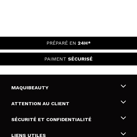
PRÉPARÉ EN
24H*
PAIMENT
SÉCURISÉ
MAQUIBEAUTY
Qui sommes nous
ATTENTION AU CLIENT
Emploi
Livraison & retour
SÉCURITÉ ET CONFIDENTIALITÉ
Cartes-cadeaux
Rétractation / Retours
Conditions et confidentialité
LIENS UTILES
Modes de paiement