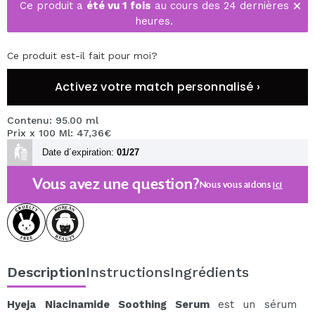
Ce produit a
été vu 1 fois
au cours des 24 dernières
heures.
Ce produit est-il fait pour moi?
Activez votre match personnalisé ›
Contenu: 95.00 ml
Prix x 100 Ml: 47,36€
Date d´expiration:
01/27
Vous avez une question?
Nous vous aidons
ici
Description
Instructions
Ingrédients
Hyeja
Niacinamide Soothing Serum
est un sérum