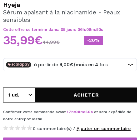
JE VEUX M'INSCRIRE
Hyeja
Sérum apaisant à la niacinamide - Peaux
En créant un compte sur Maquibeauty.fr vous pourrez
sensibles
effectuer vos achats rapidement, vérifier l'état de vos
commandes et consulter vos opérations précédentes.
Cette offre se termine dans:
05
jours
06
h
:
08
m
:
50
s
35,99€
-20%
44,99€
CRÉER UN COMPTE
ACHETER
Confirmer votre commande avant
17
h
:
08
m
:
50
s
et sera expédiée de
notre entrepôt
matin
0 commentaire(s) /
Ajouter un commentaire