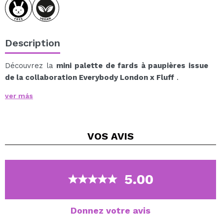
Description
Découvrez la
mini palette de fards à paupières issue
de la collaboration Everybody London x Fluff
.
Elle comprend cinq teintes roses et neutres aux
ver más
finitions mates et brillantes, idéales pour créer des
looks doux et romantiques.
Son format fin intègre un applicateur, idéal pour le
VOS
AVIS
glisser dans votre sac et faire des retouches
maquillage à tout moment.
Vegan.
5.00
Cruelty free.
Donnez votre avis