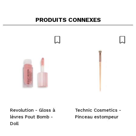
PRODUITS CONNEXES
Partager une vidéo ou une photo
Votre vidéo pourrait être la première. Imaginez...
Recommandez-vous cet achat?
Oui
Non
5/5
ENVOYER
Revolution - Gloss à
Technic Cosmetics -
lèvres Pout Bomb -
Pinceau estompeur
Doll