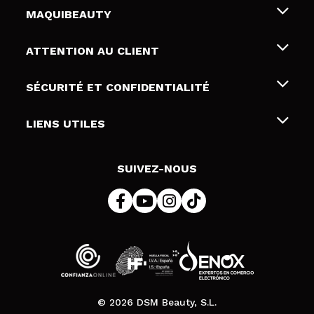
MAQUIBEAUTY
Qui sommes nous
ATTENTION AU CLIENT
Emploi
Livraison & retour
SÉCURITÉ ET CONFIDENTIALITÉ
Cartes-cadeaux
Rétractation / Retours
Conditions et confidentialité
LIENS UTILES
Modes de paiement
Politique de confidentialité
Contact
Politique de cookies
SUIVEZ-NOUS
Résolution de litige en ligne (ODR)
© 2026 DSM Beauty, S.L.