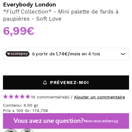
JE VEUX M'INSCRIRE
Everybody London
*Fluff Collection* - Mini palette de fards à
En créant un compte sur Maquibeauty.fr vous pourrez
paupières - Soft Love
effectuer vos achats rapidement, vérifier l'état de vos
commandes et consulter vos opérations précédentes.
6,99€
CRÉER UN COMPTE
PRÉVENEZ-MOI
10 commentaire(s) /
Ajouter un commentaire
Contenu: 4.00 gr
Prix x 100 Gr: 174,75€
Vous avez une question?
Nous vous aidons
ici