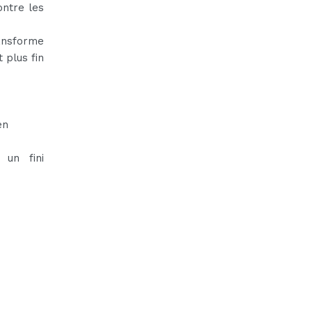
ontre les
ransforme
t plus fin
en
 un fini