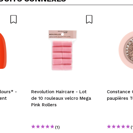
lours* -
Revolution Haircare - Lot
Constance C
ent
de 10 rouleaux velcro Mega
paupières T
Pink Rollers
(1)
(