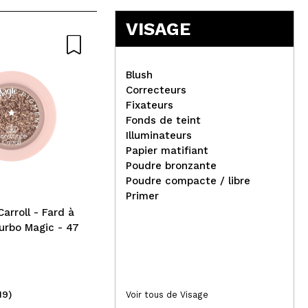
VISAGE
Blush
Correcteurs
Fixateurs
Bell - *Daisy* - Poudre
Loo
Fonds de teint
compacte
Nou
Illuminateurs
Papier matifiant
Poudre bronzante
Poudre compacte / libre
Primer
arroll - Fard à
urbo Magic - 47
19)
(4)
Voir tous de Visage