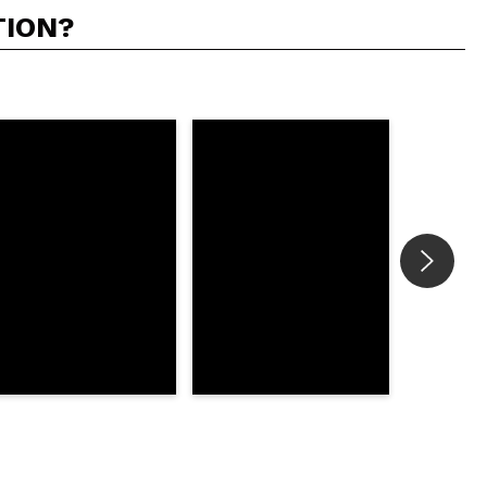
TION?
5