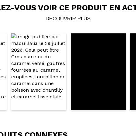
EZ-VOUS VOIR CE PRODUIT EN AC
Partager une vidéo ou une photo
Votre vidéo pourrait être la première. Imaginez...
DÉCOUVRIR PLUS
5/
cet achat?
Oui
Non
OYER
DUITS CONNEXES