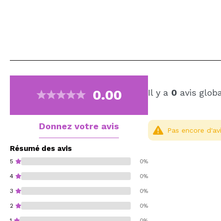
0.00
Il y a
0
avis glob
Donnez votre avis
Pas encore d'avi
Résumé des avis
5
0%
4
0%
3
0%
2
0%
1
0%