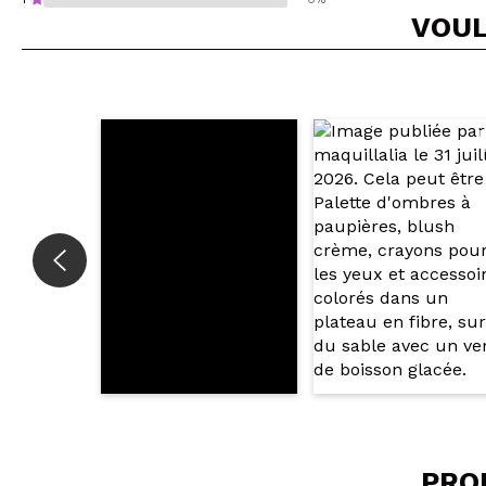
VOUL
Recommandez-vous 
ENV
PRO