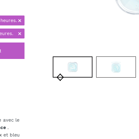
 heures.
eures.
i
e avec le
nce
.
x et bleu