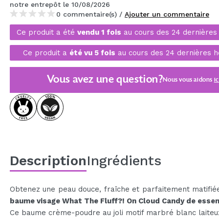
notre entrepôt
le 10/08/2026
MAQUIFARMA
0 commentaire(s) /
Ajouter un commentaire
KOREA ZONE
Ce produit a été
vendu 1 fois
au cours des 24 dernières
TRAVEL SIZE
Ce produit a
été vu 5 fois
au cours des 24 dernières h
NATURE
Vous avez une question?
Nous vous aidons
ic
OFFRES
OUTLET
ILS SONT REVENUS!
BIENTÔT DISPONIBLE
Description
Ingrédients
BLOG
Obtenez une peau douce, fraîche et parfaitement matifié
baume visage What The Fluff?! On Cloud Candy de esse
Ce baume crème-poudre au joli motif marbré blanc laiteu