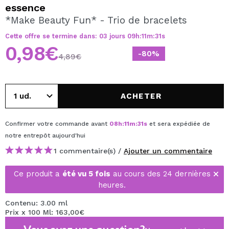
JE VEUX M'INSCRIRE
essence
*Make Beauty Fun* - Trio de bracelets
En créant un compte sur Maquibeauty.fr vous pourrez
effectuer vos achats rapidement, vérifier l'état de vos
Cette offre se termine dans:
03
jours
09
h
:
11
m
:
30
s
commandes et consulter vos opérations précédentes.
0,98€
-80%
4,89€
CRÉER UN COMPTE
ACHETER
Confirmer votre commande avant
08
h
:
11
m
:
30
s
et sera expédiée de
notre entrepôt
aujourd'hui
1 commentaire(s) /
Ajouter un commentaire
Ce produit a
été vu 5 fois
au cours des 24 dernières
heures.
Contenu: 3.00 ml
Prix x 100 Ml: 163,00€