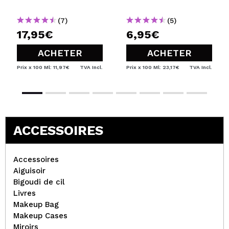
Visage Puri-Tea
Salicylic Acid
(7)
(5)
17,95€
6,95€
ACHETER
ACHETER
Prix x 100 Ml: 11,97€
TVA Incl.
Prix x 100 Ml: 23,17€
TVA Incl.
ACCESSOIRES
Accessoires
Aiguisoir
Bigoudi de cil
Livres
Makeup Bag
Makeup Cases
Miroirs