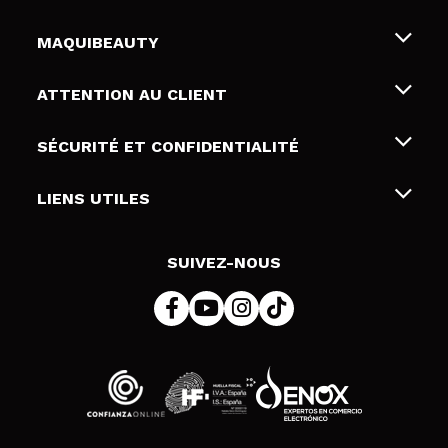
MAQUIBEAUTY
Qui sommes nous
ATTENTION AU CLIENT
Emploi
Livraison & retour
SÉCURITÉ ET CONFIDENTIALITÉ
Cartes-cadeaux
Rétractation / Retours
Conditions et confidentialité
LIENS UTILES
Modes de paiement
Politique de confidentialité
Contact
Politique de cookies
SUIVEZ-NOUS
Résolution de litige en ligne (ODR)