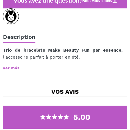
Vous avez une question?
Nous vous aidons
ici
Description
Trio de bracelets Make Beauty Fun par essence,
l'accessoire parfait à porter en été.
Cet ensemble contient 3 bracelets en perles d'argent,
ver más
d'or et d'or rose.
Des bracelets flexibles pour s'adapter à tout le monde.
La collection Make Beauty Fun est une édition limitée
VOS
AVIS
très spéciale, créée pour les 20 ans de la marque.
5.00