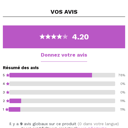
Avec ses teintes tendances, le crayon Kajal réalise un
VOS
AVIS
maquillage des yeux coloré.
Vegan.
Cruelty free.
4.20
Donnez votre avis
Résumé des avis
5
78%
4
0%
3
0%
2
11%
1
11%
Il y a
9
avis globaux sur ce produit
(0 dans votre langue)