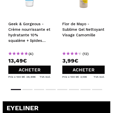
Geek & Gorgeous -
Flor de Mayo -
Crème nourrissante et
Sublime Gel Nettoyant
hydratante 10%
Visage Camomille
squalène + lipides
Happier Barrier -
Peaux normales,
(4)
(12)
mixtes et grasses
13,49€
3,99€
ACHETER
ACHETER
Prix x 100 Ml: 26,98€
TVA Incl.
Prix x 100 Ml: 2,10€
TVA Incl.
EYELINER