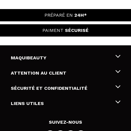
PRÉPARÉ EN
24H*
PAIMENT
SÉCURISÉ
MAQUIBEAUTY
Qui sommes nous
ATTENTION AU CLIENT
Emploi
Livraison & retour
SÉCURITÉ ET CONFIDENTIALITÉ
Cartes-cadeaux
Rétractation / Retours
Conditions et confidentialité
LIENS UTILES
Modes de paiement
Politique de confidentialité
Contact
Politique de cookies
SUIVEZ-NOUS
Résolution de litige en ligne (ODR)