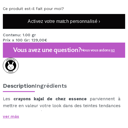
Ce produit est-il fait pour moi?
Activez votre match personnalisé ›
Contenu: 1.00 gr
Prix x 100 Gr: 129,00€
Vous avez une question?
Nous vous aidons
ici
Description
Ingrédients
Les
crayons kajal de chez essence
parviennent à
mettre en valeur votre look dans des teintes tendances
pour un look tout à fait unique.
ver más
Ces crayons sont faciles à appliquer grâce à leur
formule onctueuse et longue tenue.