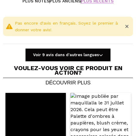
PLUS NOTÉS
PLUS ANCIENS
PLUS RÉCENTS
Pas encore d'avis en français. Soyez le premier à
donner votre avis!
Voir 9 avis dans d'autres langues
VOULEZ-VOUS VOIR CE PRODUIT EN
ACTION?
DÉCOUVRIR PLUS
Partager une vidéo ou une photo
Votre vidéo pourrait être la première. Imaginez...
Recommandez-vous cet achat?
Oui
Non
5/5
ENVOYER