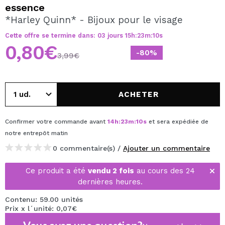
JE VEUX M'INSCRIRE
essence
*Harley Quinn* - Bijoux pour le visage
En créant un compte sur Maquibeauty.fr vous pourrez
effectuer vos achats rapidement, vérifier l'état de vos
Cette offre se termine dans:
03
jours
15
h
:
23
m
:
09
s
commandes et consulter vos opérations précédentes.
0,80€
-80%
3,99€
CRÉER UN COMPTE
ACHETER
Confirmer votre commande avant
14
h
:
23
m
:
09
s
et sera expédiée de
notre entrepôt
matin
0 commentaire(s) /
Ajouter un commentaire
Ce produit a été
vendu 2 fois
au cours des 24
dernières heures.
Contenu: 59.00 unités
Prix x l´unité: 0,07€