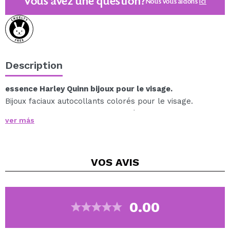
Vous avez une question?
Nous vous aidons
ici
Description
essence Harley Quinn bijoux pour le visage.
Bijoux faciaux autocollants colorés pour le visage.
Les designs peuvent être combinés et vous permettent
ver más
de créer des looks uniques.
Cruelty free.
VOS
AVIS
0.00