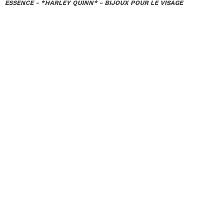
ESSENCE - *HARLEY QUINN* - BIJOUX POUR LE VISAGE