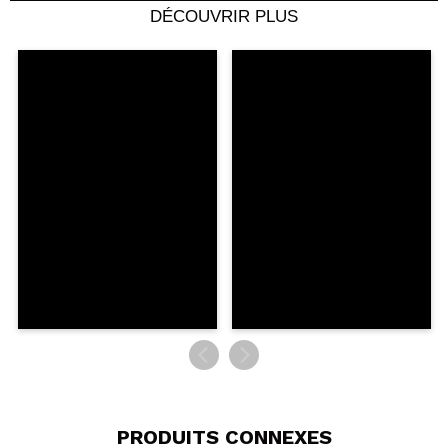
DÉCOUVRIR PLUS
Partager une vidéo ou une photo
Votre vidéo pourrait être la première. Imaginez...
Recommandez-vous cet achat?
Oui
Non
5/5
ENVOYER
PRODUITS CONNEXES