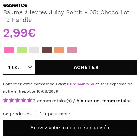
JE VEUX M'INSCRIRE
essence
Baume à lèvres Juicy Bomb - 05: Choco Lot
En créant un compte sur Maquibeauty.fr vous pourrez
To Handle
effectuer vos achats rapidement, vérifier l'état de vos
commandes et consulter vos opérations précédentes.
2,99€
CRÉER UN COMPTE
ACHETER
Confirmer votre commande avant
00
h
:
04
m
:
55
s
et sera expédiée de
notre entrepôt
le 10/08/2026
3 commentaire(s) /
Ajouter un commentaire
Ce produit est-il fait pour moi?
Activez votre match personnalisé ›