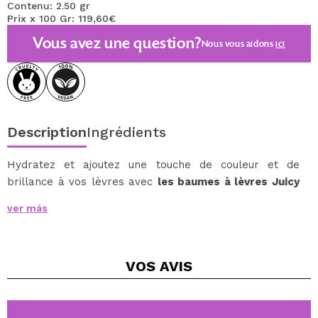
Contenu: 2.50 gr
Prix x 100 Gr: 119,60€
Vous avez une question?
Nous vous aidons
ici
Description
Ingrédients
Hydratez et ajoutez une touche de couleur et de
brillance à vos lèvres avec
les baumes à lèvres Juicy
Bomb
de
essence
.
ver más
Ces baumes à lèvres ont un parfum fruité et sont
disponibles en différentes teintes, vous pouvez donc
trouver celui qui vous convient le mieux.
VOS
AVIS
Vous obtiendrez un ton subtil sur vos lèvres.
Sa formule est très crémeuse et hydratante, et vous
obtiendrez des lèvres au fini brillant.