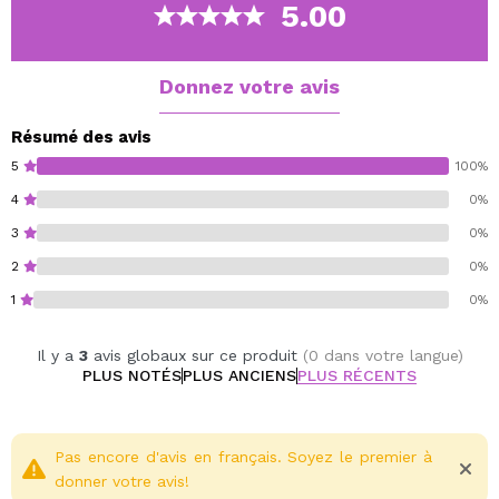
Avec un mécanisme de clic pour une application facile.
5.00
Cruelty free.
Vegan.
Donnez votre avis
Gluten free.
Résumé des avis
5
100%
4
0%
3
0%
2
0%
1
0%
Il y a
3
avis globaux sur ce produit
(0 dans votre langue)
PLUS NOTÉS
PLUS ANCIENS
PLUS RÉCENTS
Pas encore d'avis en français. Soyez le premier à
donner votre avis!