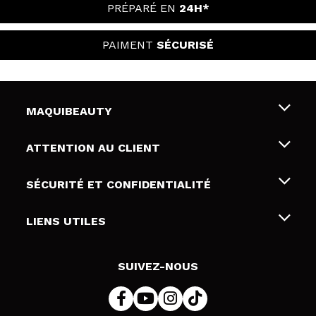
PRÉPARÉ EN
24H*
PAIMENT
SÉCURISÉ
MAQUIBEAUTY
Qui sommes nous
ATTENTION AU CLIENT
Emploi
Livraison & retour
SÉCURITÉ ET CONFIDENTIALITÉ
Cartes-cadeaux
Rétractation / Retours
Conditions et confidentialité
LIENS UTILES
Modes de paiement
Politique de confidentialité
Contact
Politique de cookies
SUIVEZ-NOUS
Résolution de litige en ligne (ODR)