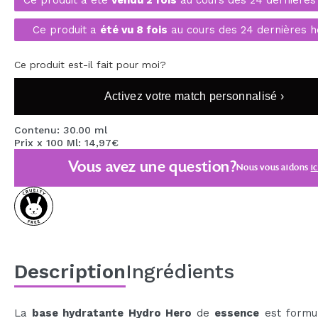
MAQUIFARMA
Ce produit a
été vu 8 fois
au cours des 24 dernières h
KOREA ZONE
Ce produit est-il fait pour moi?
TRAVEL SIZE
NATURE
Activez votre match personnalisé ›
Contenu: 30.00 ml
Prix x 100 Ml: 14,97€
OFFRES
Vous avez une question?
Nous vous aidons
ic
OUTLET
ILS SONT REVENUS!
BIENTÔT DISPONIBLE
BLOG
Description
Ingrédients
La
base hydratante Hydro Hero
de
essence
est formu