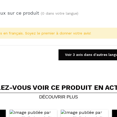
aux sur ce produit
(0 dans votre langue)
s en français. Soyez le premier à donner votre avis!
Voir 3 avis dans d'autres lang
EZ-VOUS VOIR CE PRODUIT EN AC
Partager une vidéo ou une photo
Votre vidéo pourrait être la première. Imaginez...
DÉCOUVRIR PLUS
5/
cet achat?
Oui
Non