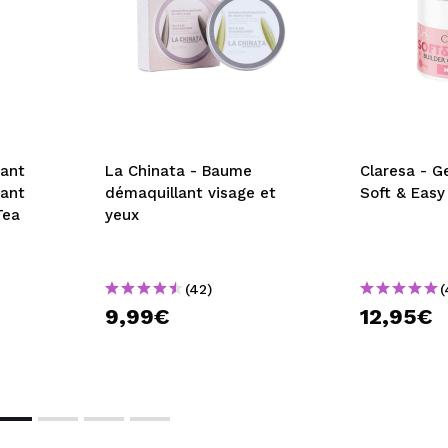
yant
La Chinata - Baume
Claresa - G
iant
démaquillant visage et
Soft & Easy 
Tea
yeux
(42)
(
9,99€
12,95€