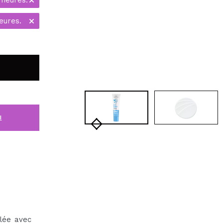
eures.
i
lée avec