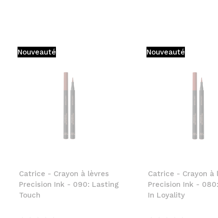
Nouveauté
Nouveauté
Catrice - Crayon à lèvres
Catrice - Crayon à 
Precision Ink - 090: Lasting
Precision Ink - 080
Touch
In Loyality