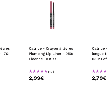
lèvres
Catrice - Crayon à lèvres
Catrice 
- 170:
Plumping Lip Liner - 050:
longue t
Licence To Kiss
030: Le
(17)
2,99€
2,79€