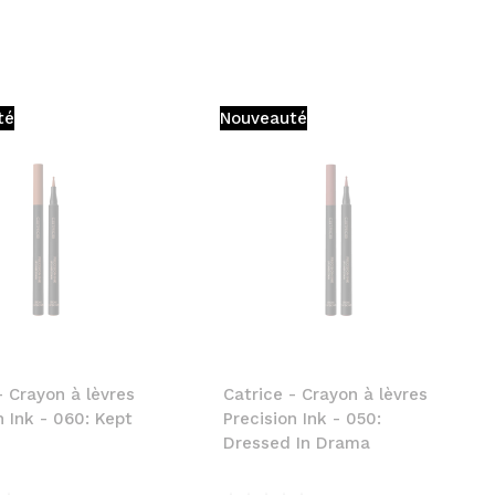
té
Nouveauté
- Crayon à lèvres
Catrice - Crayon à lèvres
n Ink - 060: Kept
Precision Ink - 050:
Dressed In Drama