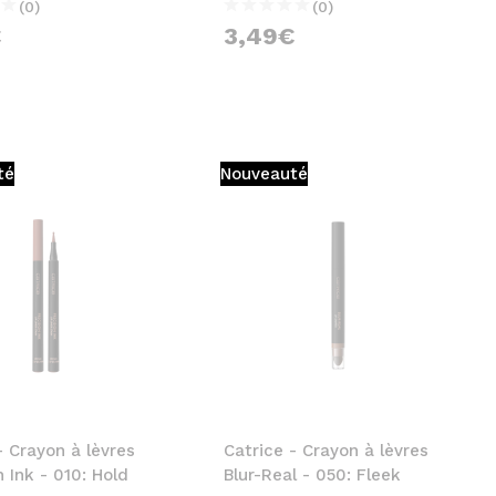
(0)
(0)
€
3,49€
té
Nouveauté
- Crayon à lèvres
Catrice - Crayon à lèvres
n Ink - 010: Hold
Blur-Real - 050: Fleek