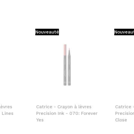
Nouveauté
Nouveau
lèvres
Catrice - Crayon à lèvres
Catrice 
: Lines
Precision Ink - 070: Forever
Precisio
Yes
Close