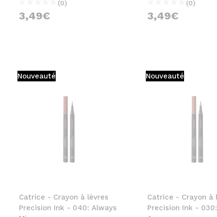
(0)
(0)
3,49€
3,49€
Nouveauté
Nouveauté
Catrice - Crayon à lèvres
Catrice - Crayon à 
Precision Ink - 040: Always
Precision Ink - 030: