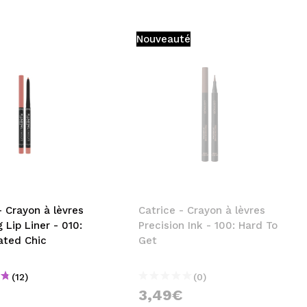
Nouveauté
- Crayon à lèvres
Catrice - Crayon à lèvres
 Lip Liner - 010:
Precision Ink - 100: Hard To
ated Chic
Get
(12)
(0)
€
3,49€