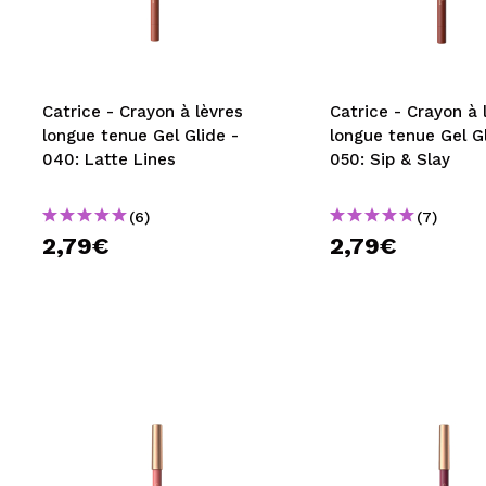
MAQUIFARMA
KOREA ZONE
TRAVEL SIZE
Catrice - Crayon à lèvres
Catrice - Crayon à 
longue tenue Gel Glide -
longue tenue Gel Gl
NATURE
040: Latte Lines
050: Sip & Slay
(6)
(7)
OFFRES
2,79€
2,79€
OUTLET
ILS SONT REVENUS!
BIENTÔT DISPONIBLE
BLOG