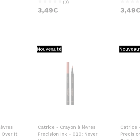
(0)
3,49€
3,49
Nouveauté
Nouveau
lèvres
Catrice - Crayon à lèvres
Catrice 
 Over It
Precision Ink - 020: Never
Precisio