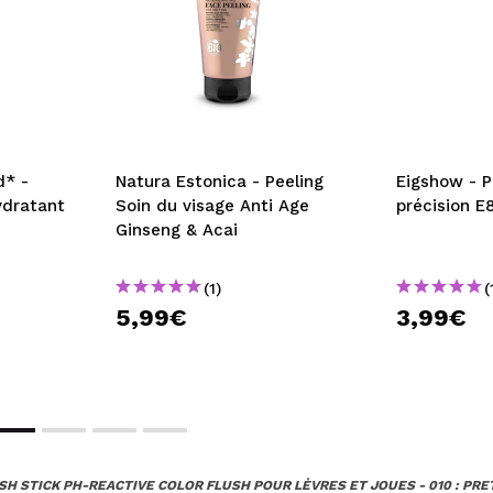
d* -
Natura Estonica - Peeling
Eigshow - P
ydratant
Soin du visage Anti Age
précision E
Ginseng & Acai
(1)
(
5,99€
3,99€
SH STICK PH-REACTIVE COLOR FLUSH POUR LÈVRES ET JOUES - 010 : PRE