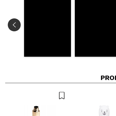
ENV
PRO