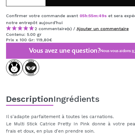
MAQUIFARMA
Confirmer votre commande avant
05
h
:
55
m
:
49
s
et sera expé
KOREA ZONE
notre entrepôt
aujourd'hui
2 commentaire(s) /
Ajouter un commentaire
TRAVEL SIZE
Contenu: 5.00 gr
Prix x 100 Gr: 119,80€
NATURE
Vous avez une question?
Nous vous aidons
ic
OFFRES
OUTLET
ILS SONT REVENUS!
BIENTÔT DISPONIBLE
Description
Ingrédients
BLOG
Il s'adapte parfaitement à toutes les carnations.
Le Multi Stick Catrice Pretty In Pink donne à votre pea
frais et doux, en plus d'en prendre soin.