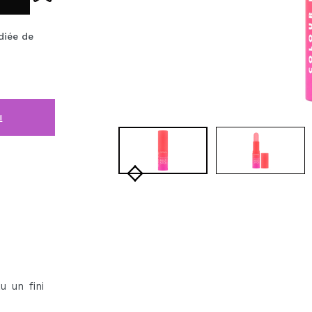
diée de
i
u un fini