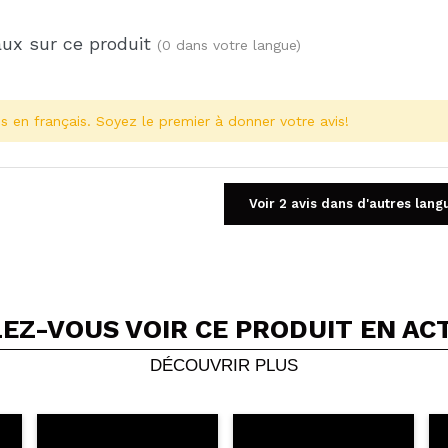
aux sur ce produit
(0 dans votre langue)
s en français. Soyez le premier à donner votre avis!
Voir 2 avis dans d'autres lang
EZ-VOUS VOIR CE PRODUIT EN AC
Partager une vidéo ou une photo
Votre vidéo pourrait être la première. Imaginez...
DÉCOUVRIR PLUS
5/
cet achat?
Oui
Non