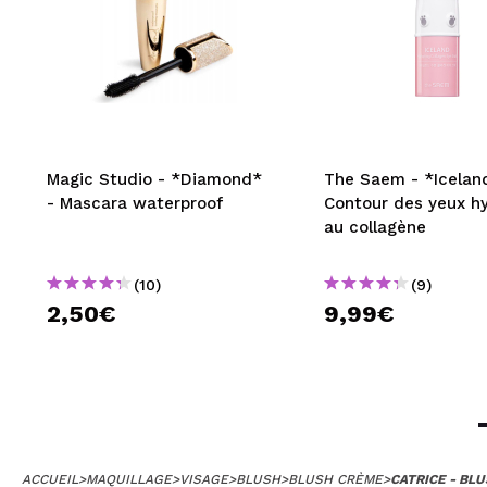
Magic Studio - *Diamond*
The Saem - *Icelan
- Mascara waterproof
Contour des yeux h
au collagène
(10)
(9)
2,50€
9,99€
ACCUEIL
>
MAQUILLAGE
>
VISAGE
>
BLUSH
>
BLUSH CRÈME
>
CATRICE - BLU