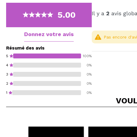
5.00
Il y a
2
avis glob
Donnez votre avis
Pas encore d'avi
Résumé des avis
5
100%
4
0%
3
0%
2
0%
1
0%
VOUL
Recommandez-vous 