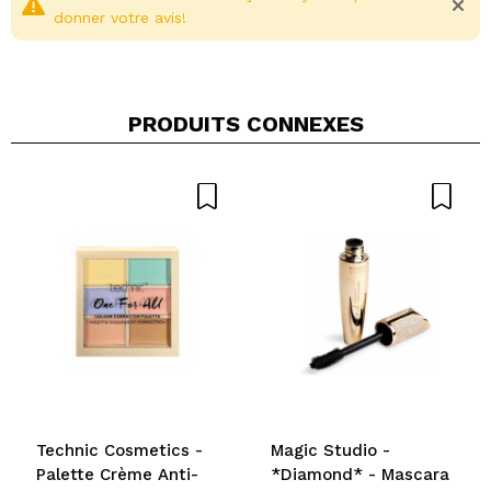
donner votre avis!
PRODUITS CONNEXES
Partager une vidéo ou une photo
Votre vidéo pourrait être la première. Imaginez...
Recommandez-vous cet achat?
Oui
Non
5/5
ENVOYER
Technic Cosmetics -
Magic Studio -
Palette Crème Anti-
*Diamond* - Mascara