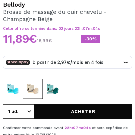
JE VEUX M'INSCRIRE
Bellody
Brosse de massage du cuir chevelu -
En créant un compte sur Maquibeauty.fr vous pourrez
Champagne Beige
effectuer vos achats rapidement, vérifier l'état de vos
commandes et consulter vos opérations précédentes.
Cette offre se termine dans:
02
jours
23
h
:
07
m
:
04
s
11,89€
-30%
16,99€
CRÉER UN COMPTE
ACHETER
Confirmer votre commande avant
22
h
:
07
m
:
04
s
et sera expédiée de
notre entrepôt
le 10/08/2026