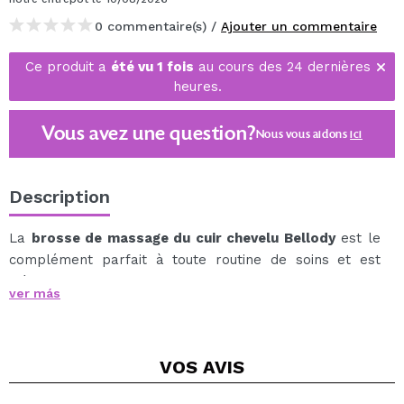
0 commentaire(s) /
Ajouter un commentaire
Ce produit a
été vu 1 fois
au cours des 24 dernières
heures.
Vous avez une question?
Nous vous aidons
ici
Description
La
brosse de massage du cuir chevelu Bellody
est le
complément parfait à toute routine de soins et est
idéale pour le shampooing des cheveux.
ver más
Fournit un massage de la tête doux et agréable, aussi
bien sur cheveux secs que mouillés.
Grâce à l'aimant intégré, la brosse de massage adhère
VOS
AVIS
à de nombreuses surfaces métalliques et est donc
facile à ranger.