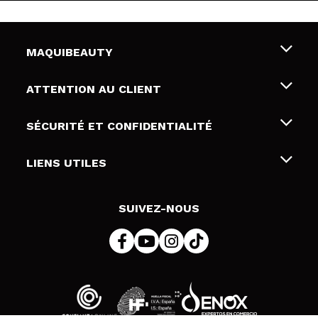
MAQUIBEAUTY
Qui sommes nous
ATTENTION AU CLIENT
Emploi
Livraison & retour
SÉCURITÉ ET CONFIDENTIALITÉ
Cartes-cadeaux
Rétractation / Retours
Conditions et confidentialité
LIENS UTILES
Modes de paiement
Politique de confidentialité
Contact
Politique de cookies
SUIVEZ-NOUS
Résolution de litige en ligne (ODR)