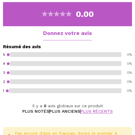
0.00
Donnez votre avis
Résumé des avis
5
0%
4
0%
3
0%
2
0%
1
0%
Il y a
0
avis globaux sur ce produit
PLUS NOTÉS
PLUS ANCIENS
PLUS RÉCENTS
Pas encore d'avis en français. Soyez le premier à