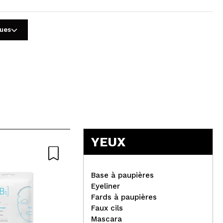
gues
5
YEUX
Base à paupières
Eyeliner
Fards à paupières
Faux cils
AQC Fragances - Eau de
Mascara