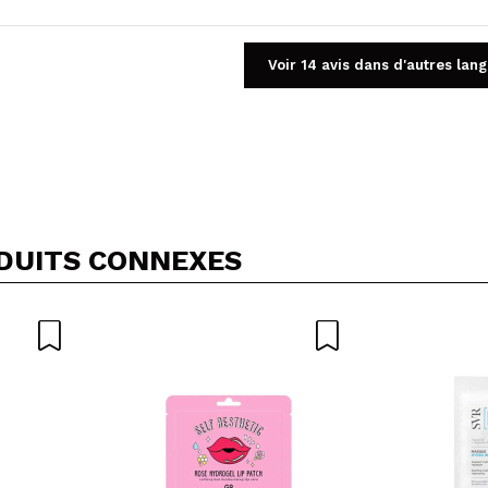
Voir 14 avis dans d'autres lan
Partager une vidéo ou une photo
Votre vidéo pourrait être la première. Imaginez...
DUITS CONNEXES
5/
cet achat?
Oui
Non
OYER