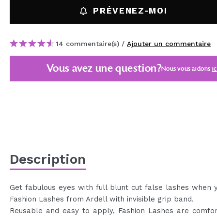
MAQUIFARMA
PRÉVENEZ-MOI
KOREA ZONE
14 commentaire(s) /
Ajouter un commentaire
TRAVEL SIZE
NATURE
Vous avez une question?
Nous vous aidons
ic
OFFRES
OUTLET
ILS SONT REVENUS!
BIENTÔT DISPONIBLE
Description
BLOG
Get fabulous eyes with full blunt cut false lashes when
Fashion Lashes from Ardell with invisible grip band.
Reusable and easy to apply, Fashion Lashes are comfor