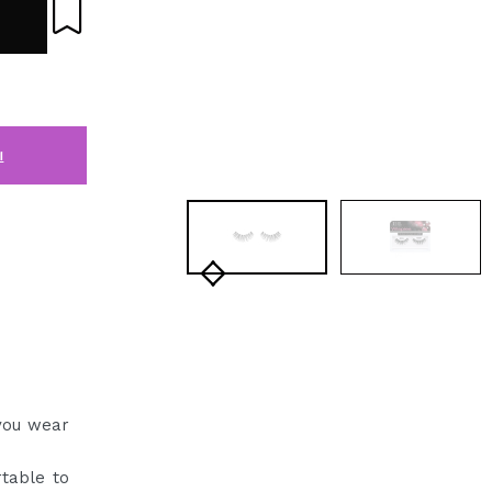
i
 you wear
table to