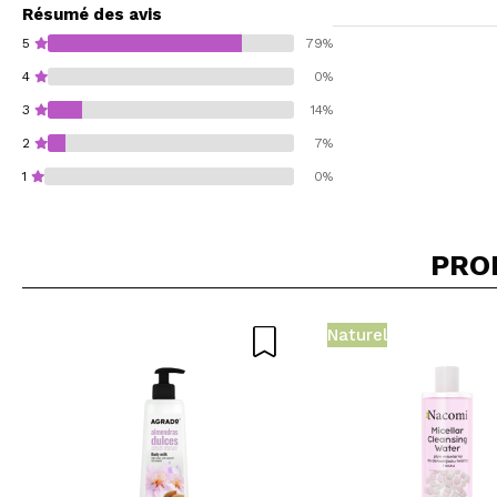
Résumé des avis
5
79%
4
0%
3
14%
2
7%
1
0%
PRO
Recommandez-vous 
Naturel
ENV