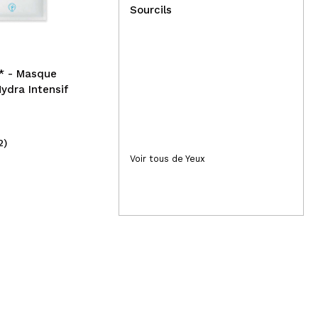
Toilette Lady Secret - Red
Vis
Sourcils
Edition
pau
Fra
* - Masque
ydra Intensif
2)
(1)
9,99€
31
Voir tous de Yeux