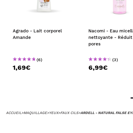
Agrado - Lait corporel
Nacomi - Eau micell
Amande
nettoyante - Réduit
pores
(6)
(3)
1,69€
6,99€
ACCUEIL
>
MAQUILLAGE
>
YEUX
>
FAUX CILS
>
ARDELL - NATURAL FALSE E