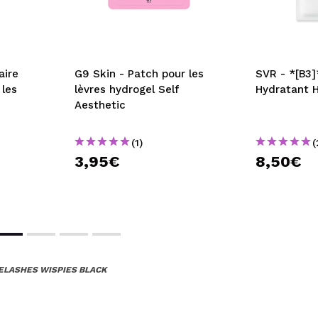
aire
G9 Skin - Patch pour les
SVR - *[B3]
 les
lèvres hydrogel Self
Hydratant H
Aesthetic
(1)
(
3,95€
8,50€
YELASHES WISPIES BLACK