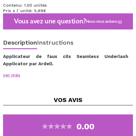
Contenu: 1.00 unités
Prix x l´unité: 5,89€
Vous avez une question?
Nous vous aidons
ici
Description
Instructions
Applicateur de faux cils Seamless Underlash
Applicator par Ardell.
C'est un outil étonnant qui permet de placer
ver más
parfaitement les faux cils contre la ligne des cils.
La courbe unique de cet outil s'adapte à la ligne des
cils, assurant un placement imperceptible.
VOS
AVIS
Conçu pour être facile à utiliser, cet applicateur est
idéal pour les utilisateurs de cils débutants et
expérimentés, offrant une expérience d'application
sans tracas et des résultats professionnels dans le
0.00
confort de votre maison.