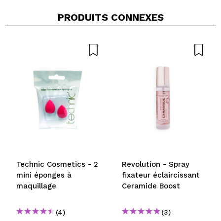
PRODUITS CONNEXES
Partager une vidéo ou une photo
Votre vidéo pourrait être la première. Imaginez...
Recommandez-vous cet achat?
Oui
Non
5/5
ENVOYER
Technic Cosmetics - 2
Revolution - Spray
mini éponges à
fixateur éclaircissant
maquillage
Ceramide Boost
(4)
(3)