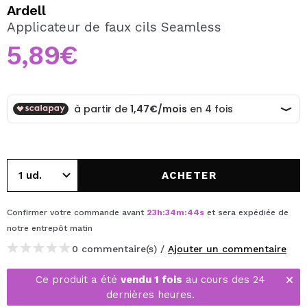
JE VEUX M'INSCRIRE
Ardell
Applicateur de faux cils Seamless
En créant un compte sur Maquibeauty.fr vous pourrez
effectuer vos achats rapidement, vérifier l'état de vos
5,89€
commandes et consulter vos opérations précédentes.
CRÉER UN COMPTE
ACHETER
Confirmer votre commande avant
23
h
:
34
m
:
43
s
et sera expédiée de
notre entrepôt
matin
0 commentaire(s) /
Ajouter un commentaire
Ce produit a été
vendu 1 fois
au cours des 24
dernières heures.