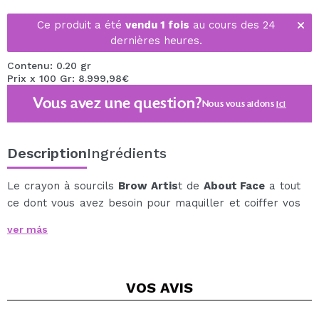
Ce produit a été
vendu 1 fois
au cours des 24
dernières heures.
Contenu: 0.20 gr
Prix x 100 Gr: 8.999,98€
Vous avez une question?
Nous vous aidons
ici
Description
Ingrédients
Le crayon à sourcils
Brow Artis
t de
About Face
a tout
ce dont vous avez besoin pour maquiller et coiffer vos
sourcils.
ver más
Sa
mine angulaire
est conçue pour que vous puissiez
dessiner sur vos sourcils poil par poil, de manière
précise pour obtenir le résultat le plus naturel
VOS
AVIS
possible.
Il comprend également un
gupillón
à l'autre extrémité