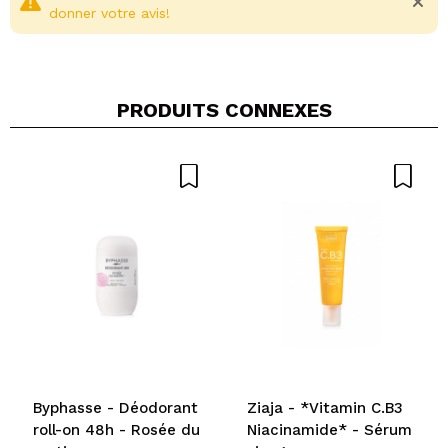
donner votre avis!
PRODUITS CONNEXES
Partager une vidéo ou une photo
Votre vidéo pourrait être la première. Imaginez...
Recommandez-vous cet achat?
Oui
Non
5/5
ENVOYER
Byphasse - Déodorant
Ziaja - *Vitamin C.B3
roll-on 48h - Rosée du
Niacinamide* - Sérum