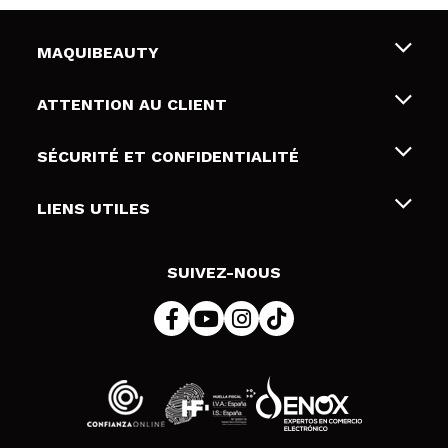
MAQUIBEAUTY
Qui sommes nous
ATTENTION AU CLIENT
Emploi
Livraison & retour
SÉCURITÉ ET CONFIDENTIALITÉ
Cartes-cadeaux
Rétractation / Retours
Conditions et confidentialité
LIENS UTILES
Modes de paiement
Politique de confidentialité
Contact
Politique de cookies
SUIVEZ-NOUS
Résolution de litige en ligne (ODR)