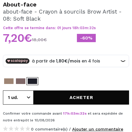
JE VEUX M'INSCRIRE
About-face
about-face - Crayon à sourcils Brow Artist -
En créant un compte sur Maquibeauty.fr vous pourrez
08: Soft Black
effectuer vos achats rapidement, vérifier l'état de vos
commandes et consulter vos opérations précédentes.
Cette offre se termine dans:
01
jours
18
h
:
03
m
:
32
s
7,20€
-60%
18,00€
CRÉER UN COMPTE
ACHETER
Confirmer votre commande avant
17
h
:
03
m
:
32
s
et sera expédiée de
notre entrepôt
le 10/08/2026
0 commentaire(s) /
Ajouter un commentaire